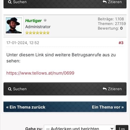
Suchen
Zitieren
Beiträge: 1.108
Hurtiger
Themen: 27.159
Administrator
Bewertung:
0
17-01-2024, 12:52
#3
Unter diesem Link sind weitere Betrugsanrufe aus zu
sehen:
https://www.tellows.at/num/0699
Suchen
Zitieren
«
Ein Thema zurück
Ein Thema vor
»
Gehe zu: