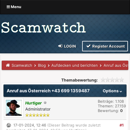
Menu
LOGIN
Register Account
Scamwatch
Blog
Aufdecken und berichten
Anruf aus Öst
Themabewertung:
Anruf aus Österreich +43 699 1359487
Options
Beiträge: 1.108
Hurtiger
Themen: 27.159
Administrator
Bewertung:
0
17-01-2024, 12:46
(Dieser Beitrag wurde zuletzt
#1