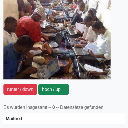
runter / down
hoch / up
Es wurden insgesamt --
0
-- Datensätze gefunden.
Mailtext