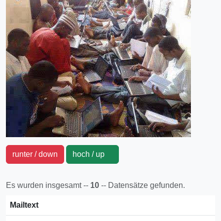
runter / down
hoch / up
Es wurden insgesamt --
10
-- Datensätze gefunden.
Mailtext