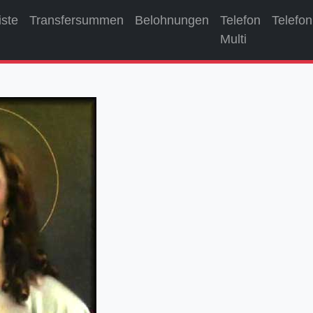
iste
Transfersummen
Belohnungen
Telefon
Telefon
Multi