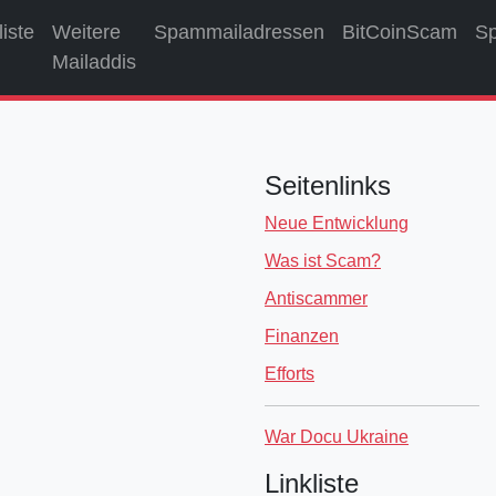
liste
Weitere
Spammailadressen
BitCoinScam
S
Mailaddis
Seitenlinks
Neue Entwicklung
Was ist Scam?
Antiscammer
Finanzen
Efforts
War Docu Ukraine
Linkliste