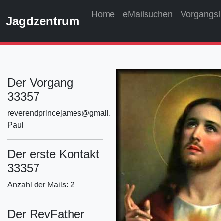
Home
eMailsuchen
Vorgangsl
Jagdzentrum
Der Vorgang
33357
reverendprincejames@gmail.com
Paul
Der erste Kontakt
33357
Anzahl der Mails: 2
Der RevFather