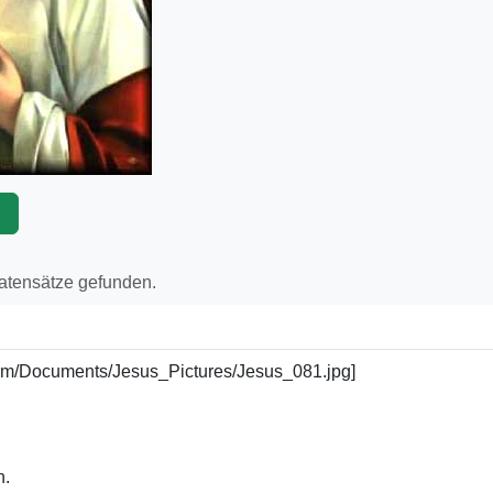
p
Datensätze gefunden.
s.com/Documents/Jesus_Pictures/Jesus_081.jpg]
n.