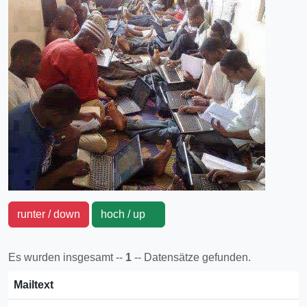
runter / down
hoch / up
Es wurden insgesamt --
1
-- Datensätze gefunden.
Mailtext