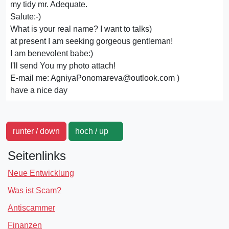
my tidy mr. Adequate.
Salute:-)
What is your real name? I want to talks)
at present I am seeking gorgeous gentleman!
I am benevolent babe:)
I'll send You my photo attach!
E-mail me: AgniyaPonomareva@outlook.com )
have a nice day
runter / down
hoch / up
Seitenlinks
Neue Entwicklung
Was ist Scam?
Antiscammer
Finanzen