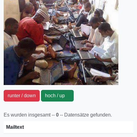
runter / down
hoch / up
Es wurden insgesamt --
0
-- Datensätze gefunden.
Mailtext