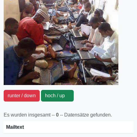
runter / down
hoch / up
Es wurden insgesamt --
0
-- Datensätze gefunden.
Mailtext