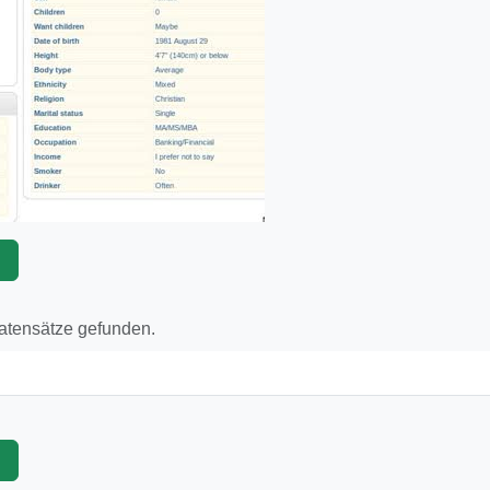
p
Datensätze gefunden.
p