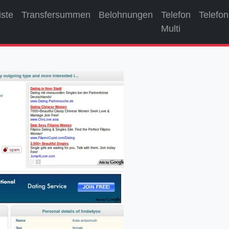
iste
Transfersummen
Belohnungen
Telefon
Telefon
Multi