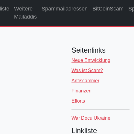
liste
Weitere
Spammailadressen
BitCoinScam
S
Mailaddis
Seitenlinks
Neue Entwicklung
Was ist Scam?
Antiscammer
Finanzen
Efforts
War Docu Ukraine
Linkliste