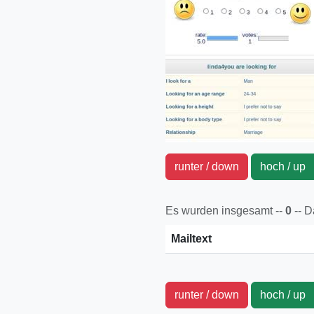
runter / down
hoch / u
Es wurden insgesamt --
0
-- 
Mailtext
runter / down
hoch / u