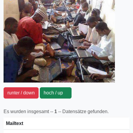
runter / down
hoch / up
Es wurden insgesamt --
1
-- Datensätze gefunden.
Mailtext