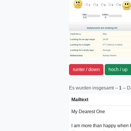
runter / down
hoch / u
Es wurden insgesamt --
1
-- 
Mailtext
My Dearest One
I am more than happy when I