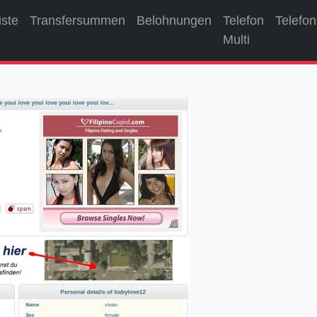
iste
Transfersummen
Belohnungen
Telefon
Telefon
Multi