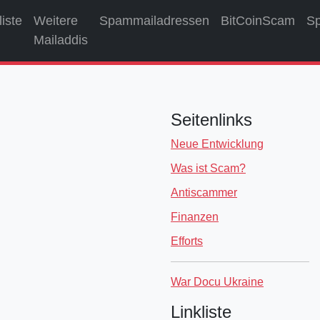
liste
Weitere
Spammailadressen
BitCoinScam
S
Mailaddis
Seitenlinks
Neue Entwicklung
Was ist Scam?
Antiscammer
Finanzen
Efforts
War Docu Ukraine
Linkliste