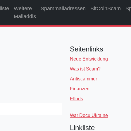
liste
Weitere
Spammailadressen
BitCoinScam
S
Mailaddis
Seitenlinks
Neue Entwicklung
Was ist Scam?
Antiscammer
Finanzen
Efforts
War Docu Ukraine
Linkliste