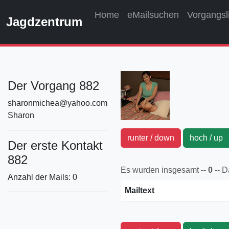
Home
eMailsuchen
Vorgangsl
Jagdzentrum
Der Vorgang 882
sharonmichea@yahoo.com
Sharon
runter / down
hoch / u
Der erste Kontakt
882
Es wurden insgesamt --
0
-- 
Anzahl der Mails: 0
Mailtext