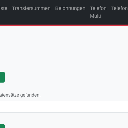
iste
Transfersummen
Belohnungen
Telefon
Telefon
Multi
p
Datensätze gefunden.