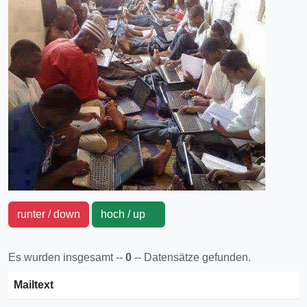
runter / down
hoch / up
Es wurden insgesamt --
0
-- Datensätze gefunden.
Mailtext