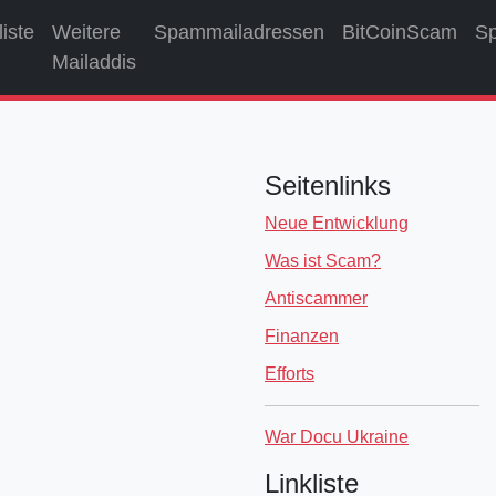
liste
Weitere
Spammailadressen
BitCoinScam
S
Mailaddis
Seitenlinks
Neue Entwicklung
Was ist Scam?
Antiscammer
Finanzen
Efforts
War Docu Ukraine
Linkliste