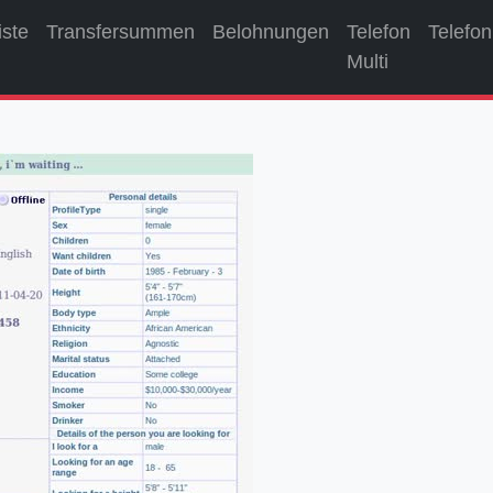
iste
Transfersummen
Belohnungen
Telefon
Telefon
Multi