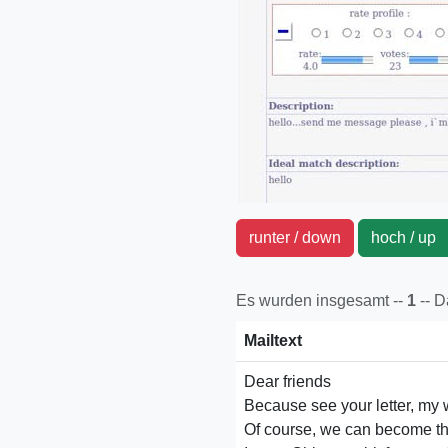
runter / down
hoch / u
Es wurden insgesamt --
1
-- 
Mailtext
Dear friends
Because see your letter, my
Of course, we can become the