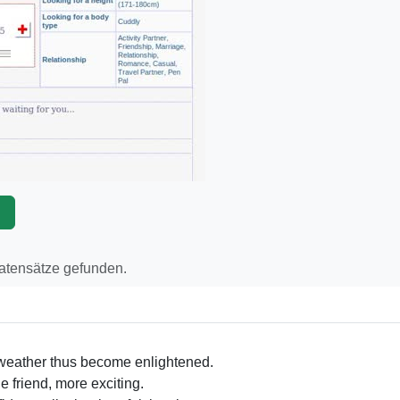
p
Datensätze gefunden.
 weather thus become enlightened.
 friend, more exciting.