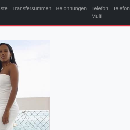
iste
Transfersummen
Belohnungen
Telefon
Telefon
Multi