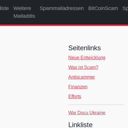
liste
Weitere
Spammailadressen
BitCoinScam
S
Mailaddis
Seitenlinks
Neue Entwicklung
Was ist Scam?
Antiscammer
Finanzen
Efforts
War Docu Ukraine
Linkliste