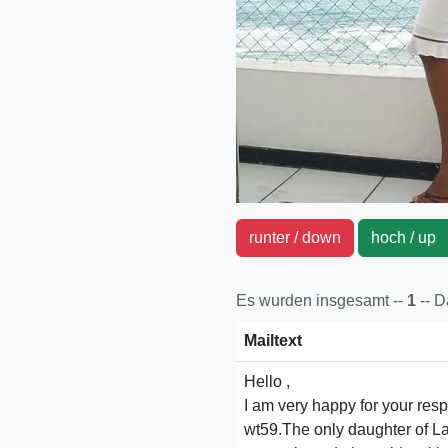
runter / down
hoch / u
Es wurden insgesamt --
1
-- 
Mailtext
Hello ,
I am very happy for your res
wt59.The only daughter of L