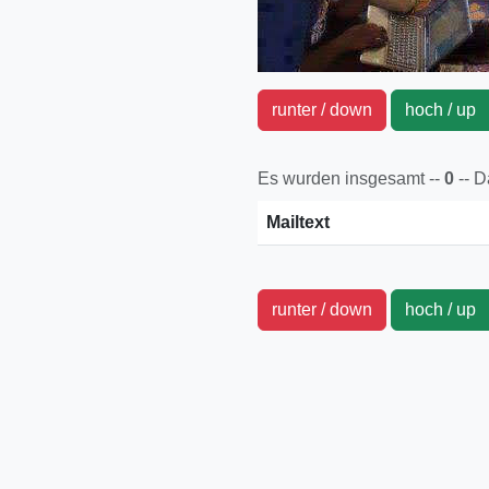
runter / down
hoch / u
Es wurden insgesamt --
0
-- 
Mailtext
runter / down
hoch / u