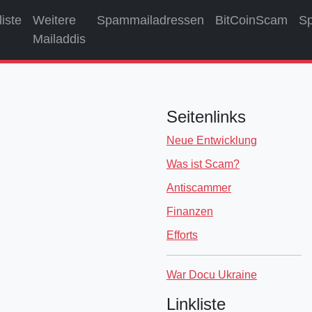
liste
Weitere
Spammailadressen
BitCoinScam
S
Mailaddis
Seitenlinks
Neue Entwicklung
Was ist Scam?
Antiscammer
Finanzen
Efforts
War Docu Ukraine
Linkliste