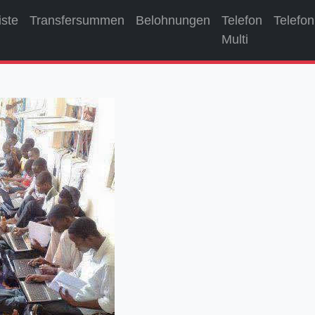
iste
Transfersummen
Belohnungen
Telefon
Telefon
Multi