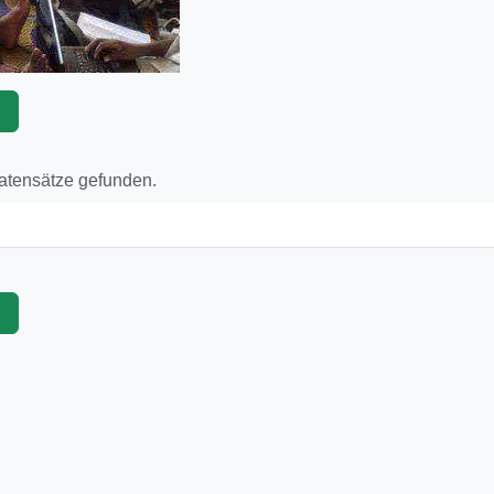
p
Datensätze gefunden.
p