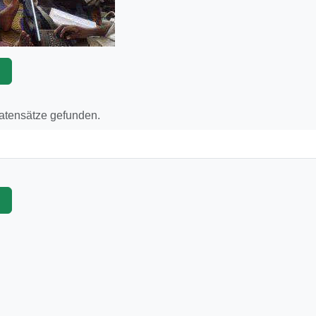
p
Datensätze gefunden.
p