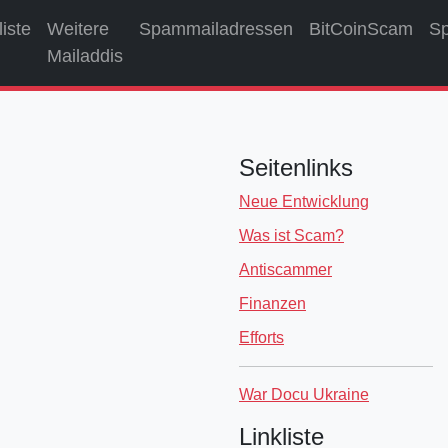
liste
Weitere
Spammailadressen
BitCoinScam
S
Mailaddis
Seitenlinks
Neue Entwicklung
Was ist Scam?
Antiscammer
Finanzen
Efforts
War Docu Ukraine
Linkliste