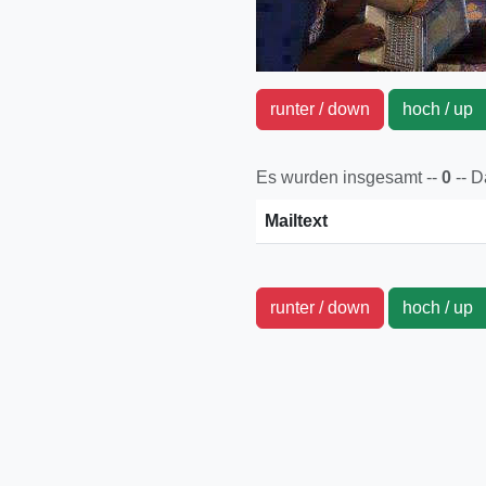
runter / down
hoch / u
Es wurden insgesamt --
0
-- 
Mailtext
runter / down
hoch / u