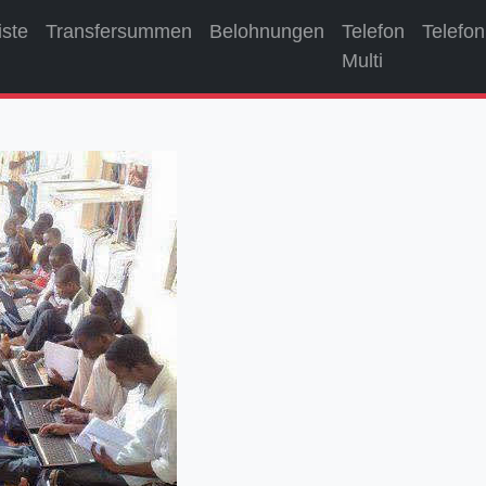
iste
Transfersummen
Belohnungen
Telefon
Telefon
Multi