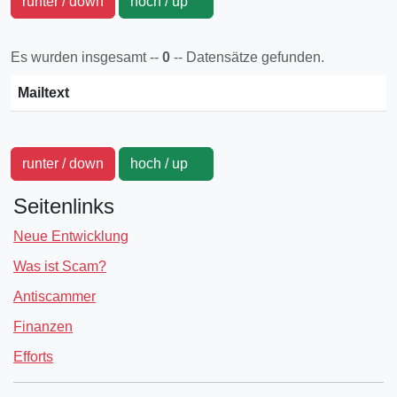
runter / down
hoch / up
Es wurden insgesamt --
0
-- Datensätze gefunden.
Mailtext
runter / down
hoch / up
Seitenlinks
Neue Entwicklung
Was ist Scam?
Antiscammer
Finanzen
Efforts